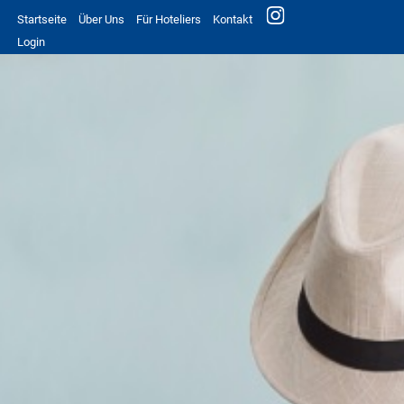
Startseite
Über Uns
Für Hoteliers
Kontakt
Login