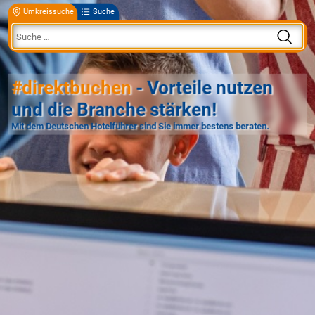
Umkreissuche
Suche
#direktbuchen
- Vorteile nutzen
und die Branche stärken!
Mit dem Deutschen Hotelführer sind Sie immer bestens beraten.