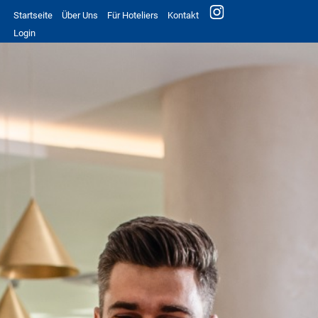
Startseite
Über Uns
Für Hoteliers
Kontakt
Login