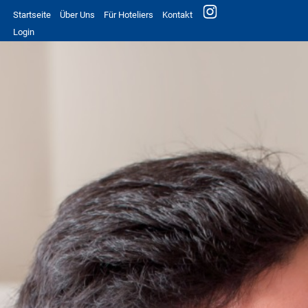
Startseite
Über Uns
Für Hoteliers
Kontakt
Login