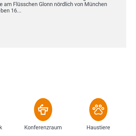
 über dem Wattenmeer. Freuen Sie sich auf Ihre
anz Ihnen gehören soll. Da...
k
Konferenzraum
Haustiere