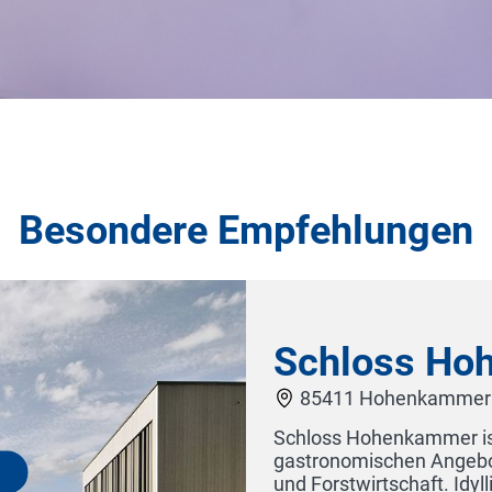
Besondere Empfehlungen
Hotel 
25980 Sylt
Willkommen in 
Urlaub! Begrüß
haus Sylt
aus bei einem