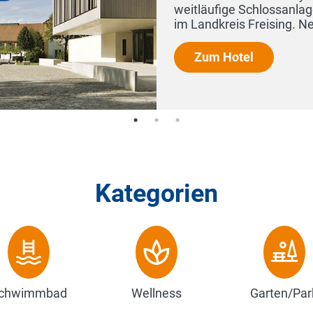
Sonnenaufgang
Auszeit, die g
Zum Hotel
Kategorien
chwimmbad
Wellness
Garten/Par