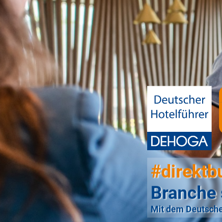
#direktb
Branche 
Mit dem Deutsche