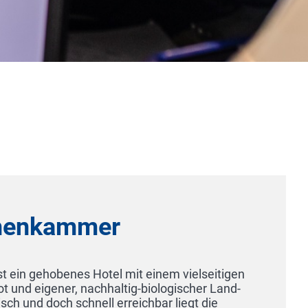
Fährhaus Sylt
 / Munkmarsch
Ihrem 5-Sterne-Superior-Hotel auf Sylt Das wird ein
en Sie den Tag – von unserer viktorianischen Terrasse
 vorzüglichen Frühstück und einem spektakulären