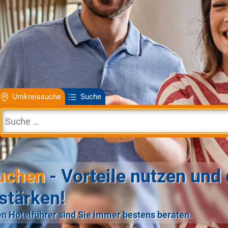
Umkreissuche
Suche
uchen
- Vorteile nutzen und 
stärken!
n Hotelführer sind Sie immer bestens beraten.