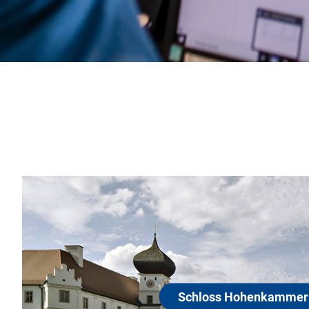
eitigen
 Land-
Hotel Fähr
die