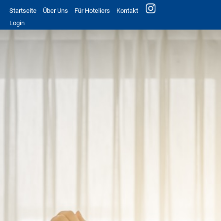
Startseite
Über Uns
Für Hoteliers
Kontakt
Login