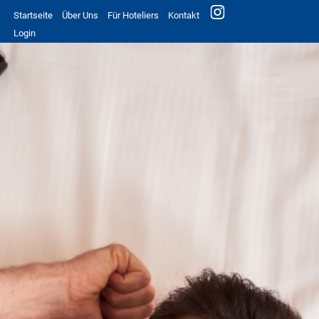
Startseite
Über Uns
Für Hoteliers
Kontakt
Login