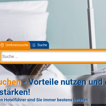
Umkreissuche
Suche
uchen
- Vorteile nutzen und 
stärken!
n Hotelführer sind Sie immer bestens beraten.