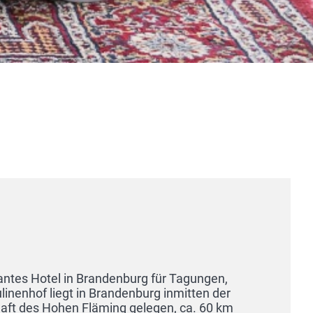
 für Tagungen,
rg inmitten der
H
egen, ca. 60 km