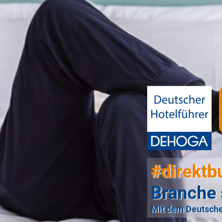
#direktb
Branche 
Mit dem Deutsche