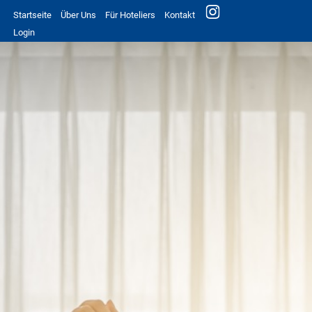
Startseite
Über Uns
Für Hoteliers
Kontakt
Login