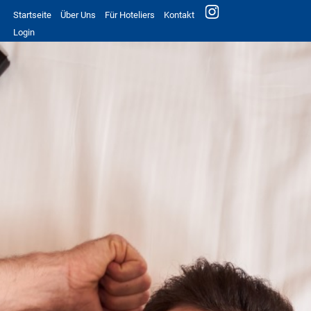
Startseite
Über Uns
Für Hoteliers
Kontakt
Login