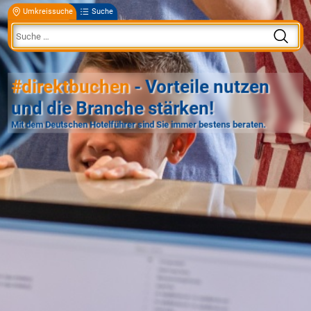
Umkreissuche
Suche
#direktbuchen
- Vorteile nutzen
und die Branche stärken!
Mit dem Deutschen Hotelführer sind Sie immer bestens beraten.