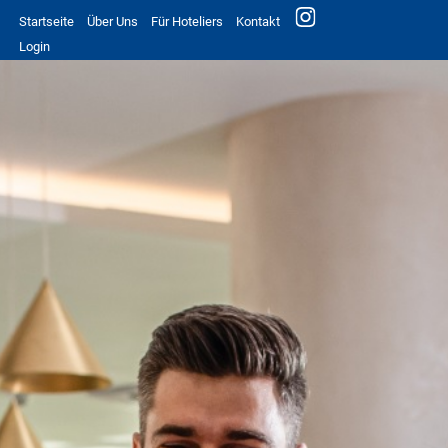
Startseite
Über Uns
Für Hoteliers
Kontakt
Login