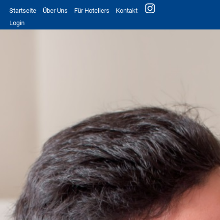
Startseite
Über Uns
Für Hoteliers
Kontakt
Login