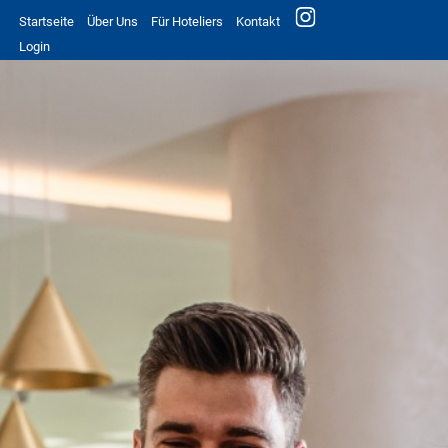
Startseite
Über Uns
Für Hoteliers
Kontakt
Login