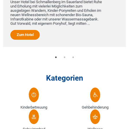
36
ser Hotel bei Schmallenberg im Sauerland bietet Ruhe
d Erholung mit vielerlei Möglichkeiten zum
Das hô
sgiebigen Wandern, Kinder-Ponyreiten und Erholen im
Resta
uen Wellnessbereich mit schonender Bio-Sauna,
einen 
frarotkabine oder mit unserer Wassermassagebank.
WLAN u
t Vorwald, mit eigenem Ponyhof, liegt mitten ...
im Hot
TV un
Zum Hotel
Zu
Kategorien
Kinderbetreuung
Gehbehinderung