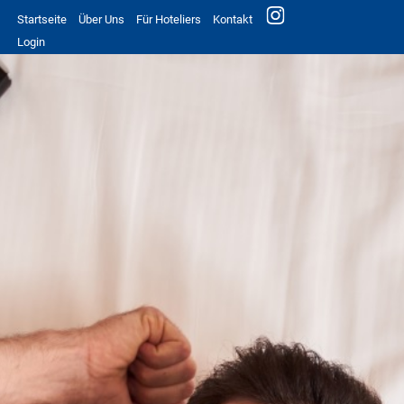
Startseite
Über Uns
Für Hoteliers
Kontakt
Login