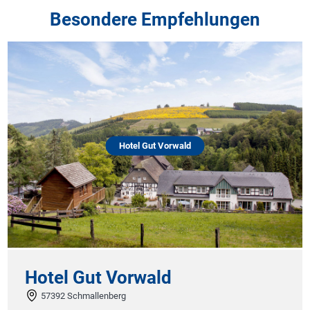
Besondere Empfehlungen
Hotel Gut Vorwald
otel Gut Vorwald
hôt
57392 Schmallenberg