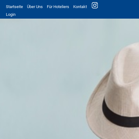
Startseite
Über Uns
Für Hoteliers
Kontakt
Login