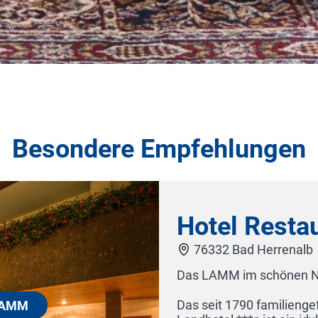
Besondere Empfehlungen
Restaurant Vinothek LAMM
 Herrenalb
schönen Nordschwarzwald - Ländlich, Herzlich, Gut.
0 familiengeführte und mehrfach ausgezeichnete