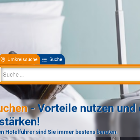
Umkreissuche
Suche
uchen
- Vorteile nutzen und 
stärken!
n Hotelführer sind Sie immer bestens beraten.