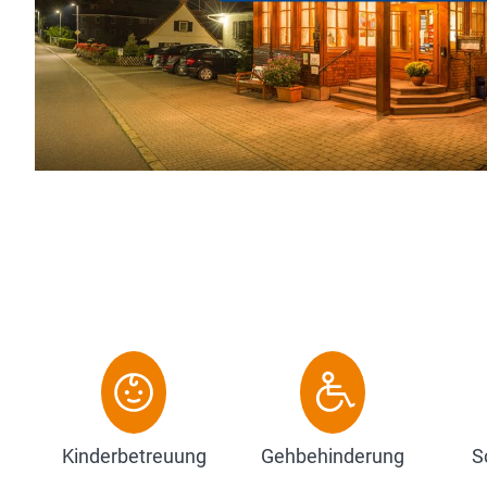
Landhotel ***s
Nordschwarzw
umgeben geni
Zum Hote
Kinderbetreuung
Gehbehinderung
S