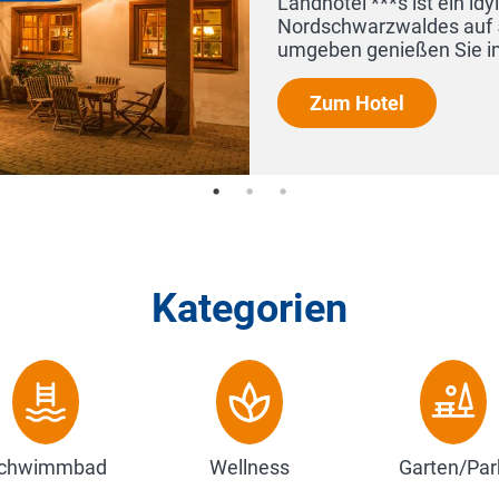
 ist ein idyllischer Wohlfühlort inmitten des
aldes auf 550 m Höhe. Von Wiesen und Wäldern
eßen Sie im Hotel LAMM ländliche Ruhe und...
l
Kategorien
chwimmbad
Wellness
Garten/Par