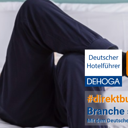
#direktb
Branche 
Mit dem Deutsche