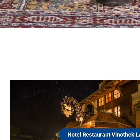
Hotel 
76332 Bad
Das LAMM im 
Das seit 179
t Vinothek LAMM