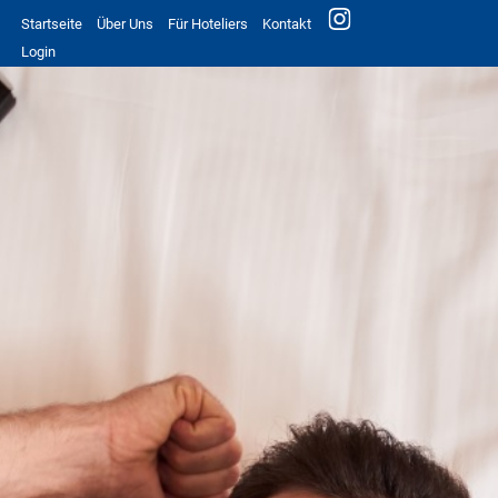
Startseite
Über Uns
Für Hoteliers
Kontakt
Login