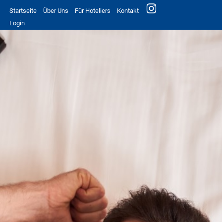
Startseite
Über Uns
Für Hoteliers
Kontakt
Login