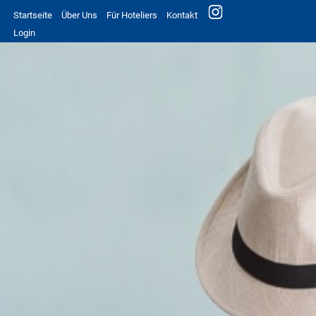
Startseite
Über Uns
Für Hoteliers
Kontakt
Login