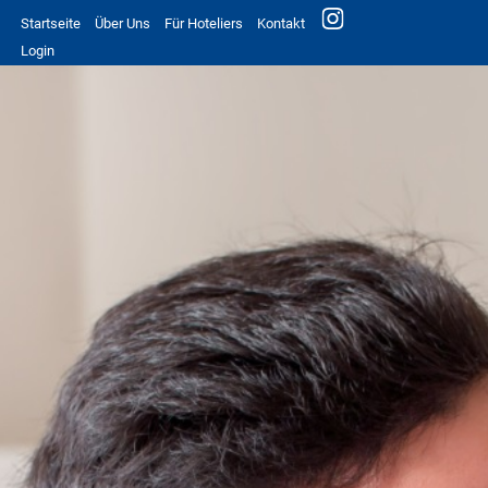
Startseite
Über Uns
Für Hoteliers
Kontakt
Login