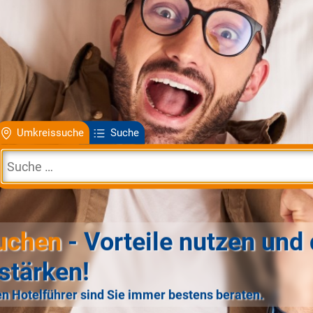
Umkreissuche
Suche
uchen
- Vorteile nutzen und 
stärken!
n Hotelführer sind Sie immer bestens beraten.