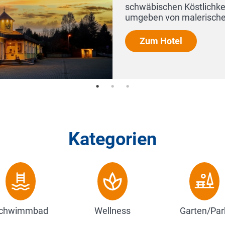
schwäbischen Köstlichkeiten. 
umgeben von malerischen Wäld
Zum Hotel
Kategorien
chwimmbad
Wellness
Garten/Par