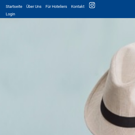
Startseite
Über Uns
Für Hoteliers
Kontakt
Login