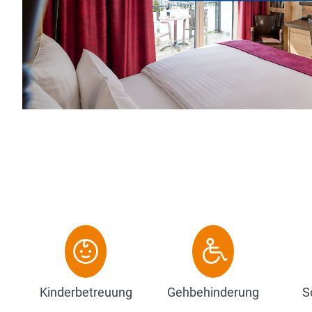
Hotelrestaura
abwechslungsr
Zum Hote
Kinderbetreuung
Gehbehinderung
S