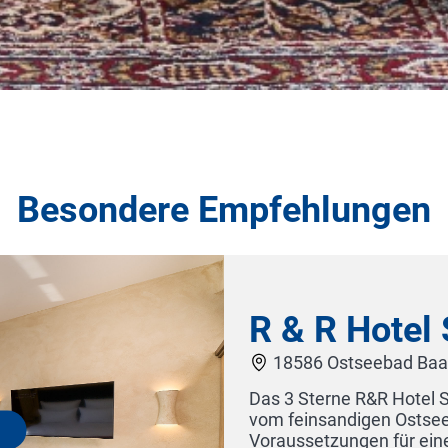
Besondere Empfehlungen
Hotel Störtebeker
seebad Baabe
R&R Hotel Störtebeker Baabe auf Rügen liegt nur 300m
gen Ostseestrand entfernt und bietet ideale
gen für einen entspannten Urlaub am Meer. Im