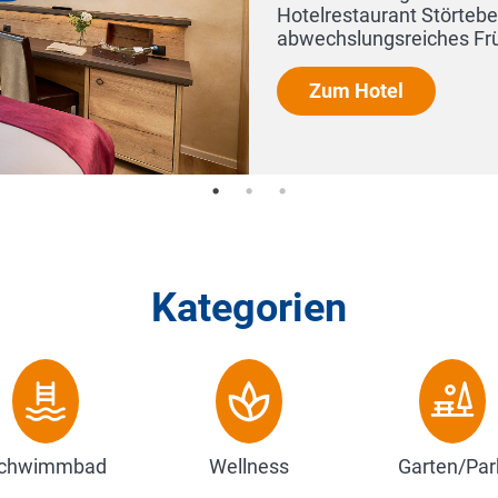
nt Störtebeker erwartet Sie jeden Morgen ein
eiches Frühstücksbuffet für einen vitalen Start i...
l
Kategorien
chwimmbad
Wellness
Garten/Par