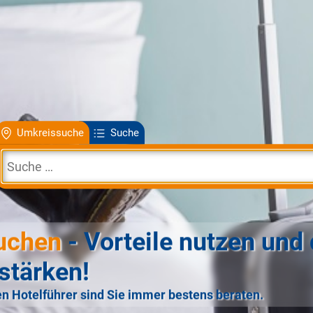
Umkreissuche
Suche
uchen
- Vorteile nutzen und 
stärken!
n Hotelführer sind Sie immer bestens beraten.