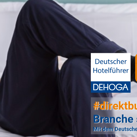
#direktb
Branche 
Mit dem Deutsche