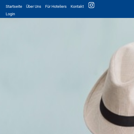
Startseite
Über Uns
Für Hoteliers
Kontakt
Login