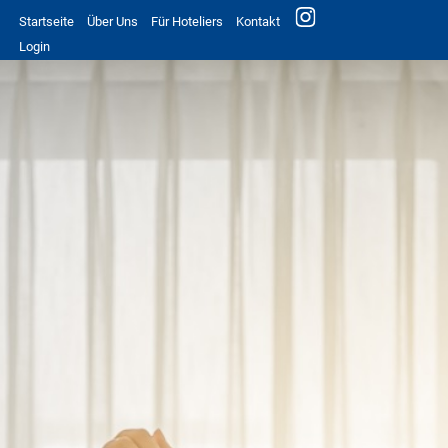
Startseite
Über Uns
Für Hoteliers
Kontakt
Login