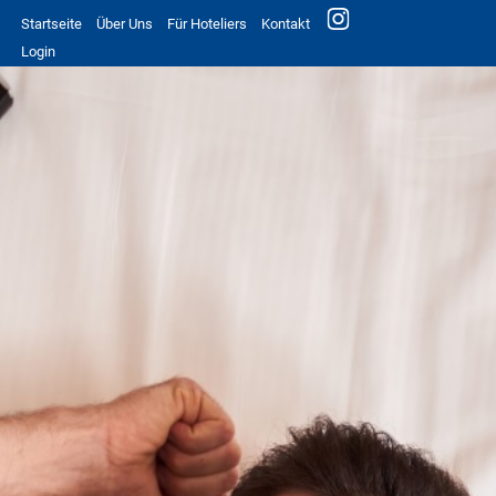
Startseite
Über Uns
Für Hoteliers
Kontakt
Login