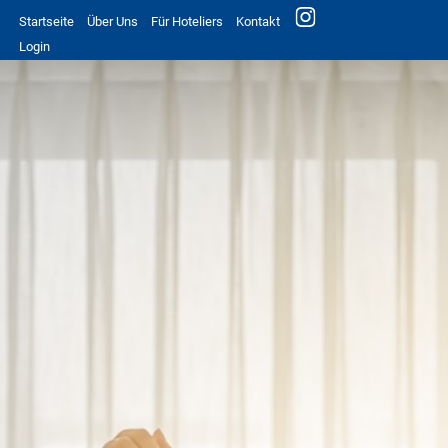
Startseite
Über Uns
Für Hoteliers
Kontakt
Login