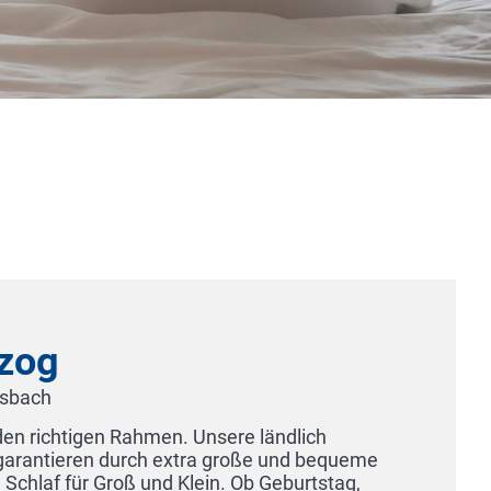
khotel Gütersloh
0 Gütersloh
um Detail, stilvolles Ambiente, herzliche Mitarbeiter und 
 Zentrum zeichnen das einzige 5-Sterne Hotel in Güters
toburger Wald aus. Umgeben von einem hoteleigenen G