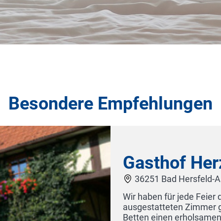
Besondere Empfehlungen
Par
3333
Liebe z
Lage im
hotel Gütersloh
am Teu