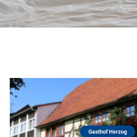
ändlich
 und bequeme
Park
Geburtstag,