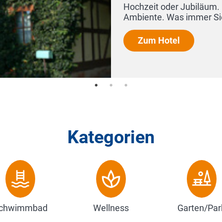
mit al
und der
Zum
Kategorien
chwimmbad
Wellness
Garten/Par