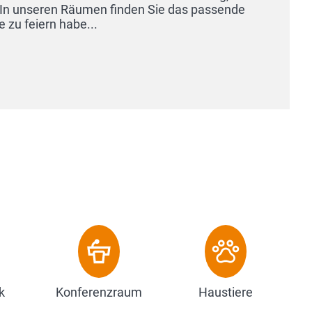
tem Baumbestand, liegt das Parkhotel im Herzen von Güte
 Wirtschaftsregion Ostwes...
 Hotel
k
Konferenzraum
Haustiere