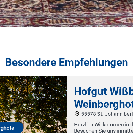
Besondere Empfehlungen
 Wißberg - Das
rghotel
Johann bei Mainz
lkommen in der erholsamen Welt des Hofgut Wißberg!
uns inmitten der malerischen Wein-, Golf- und