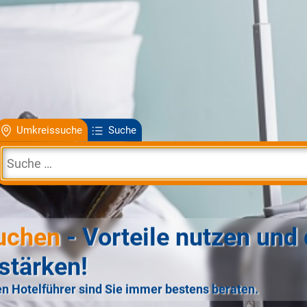
Umkreissuche
Suche
uchen
- Vorteile nutzen und 
stärken!
n Hotelführer sind Sie immer bestens beraten.