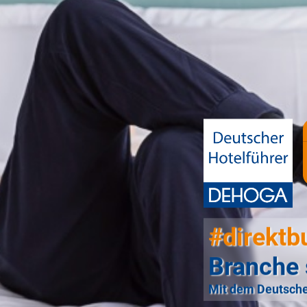
#direktb
Branche 
Mit dem Deutsche