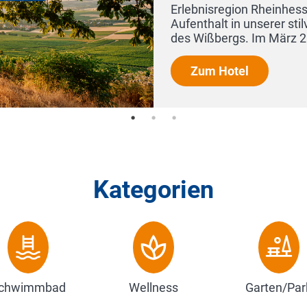
n Rheinhessen und genießen Sie einen einzigartigen
 unserer stilvollen Hofgut-Anlage auf dem Hochplateau
 Im März 2022 neu eröffnet: Komple...
l
Kategorien
chwimmbad
Wellness
Garten/Par