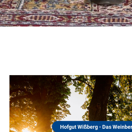
Hofgut
Weinbe
55578 St. 
Herzlich Wil
Das Weinberghotel
Besuchen Sie 