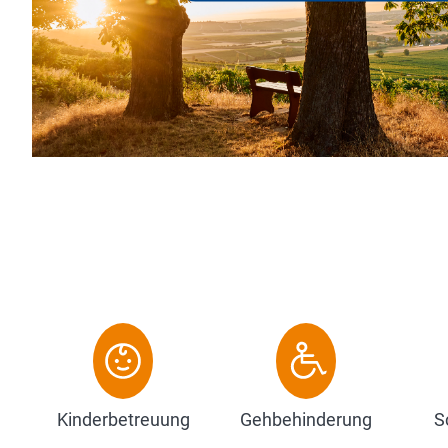
Erlebnisregio
Aufenthalt in
des Wißbergs.
Zum Hote
Kinderbetreuung
Gehbehinderung
S