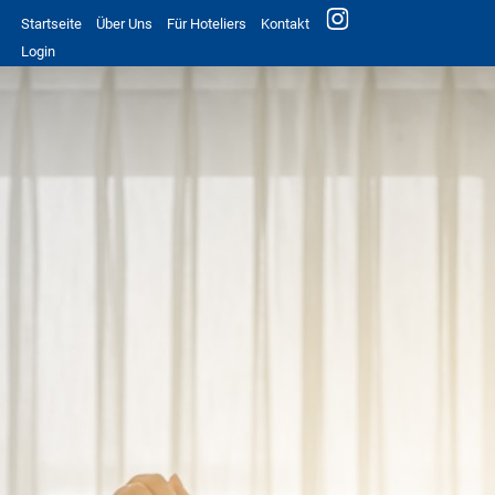
Startseite
Über Uns
Für Hoteliers
Kontakt
Login