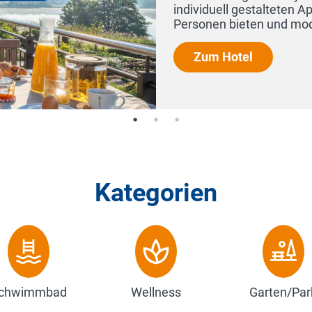
vier
..
Kategorien
chwimmbad
Wellness
Garten/Par