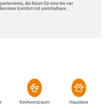
Vergangenh
Betrachten
Zum Ho
k
Konferenzraum
Haustiere