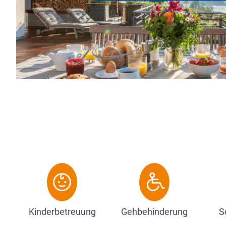
ividuell gestalteten Appartements, die Raum für eine bis 
rsonen bieten und modernsten Komfort mit unmittelbare.
Zum Hotel
Kinderbetreuung
Gehbehinderung
S