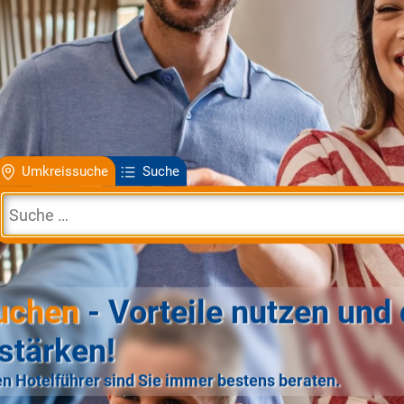
Umkreissuche
Suche
uchen
- Vorteile nutzen und 
stärken!
n Hotelführer sind Sie immer bestens beraten.