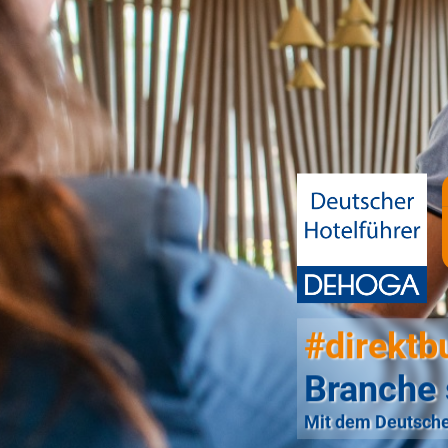
#direktb
Branche 
Mit dem Deutsche