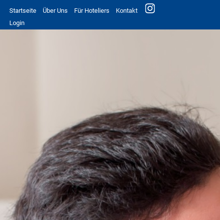
Startseite
Über Uns
Für Hoteliers
Kontakt
Login