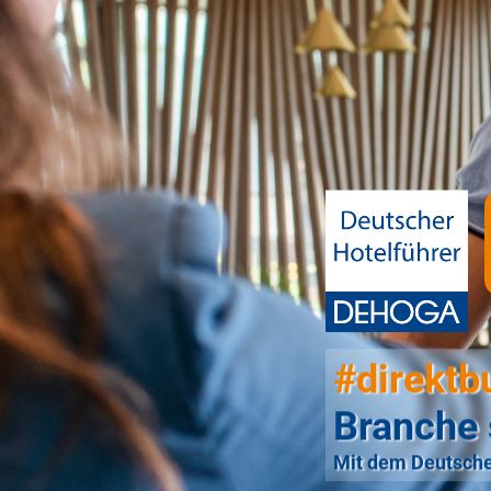
#direktb
Branche 
Mit dem Deutsche