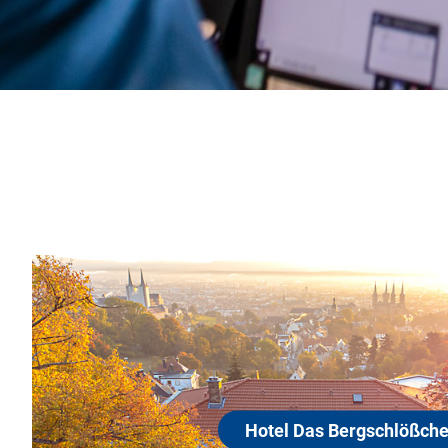
Hotel Das Bergsch
96049 Bamberg
Genießen Sie die Ruhe im Grünen über d
der Weltkulturerbestadt Bamberg. Lasse
die Stadt mit ihrem Kaiserdom bei Tag u