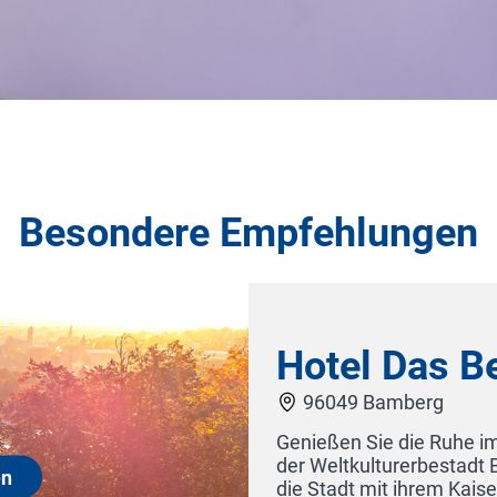
Besondere Empfehlungen
lößchen
em Trubel der Altstadtgassen
n Sie sich vom Ausblick über
nd bei Nacht verzaubern.