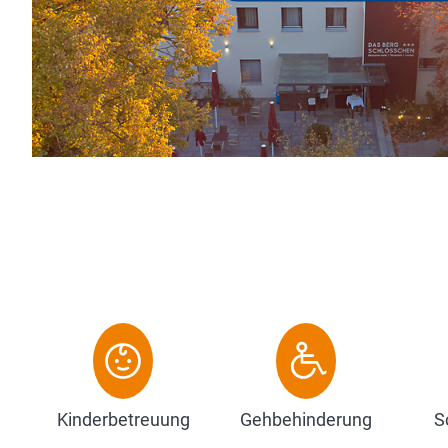
Vorbei am Kaiserdom, der Residenz und 
sich zwischen unzähligen Cafes, Res...
Zum Hotel
Kinderbetreuung
Gehbehinderung
S