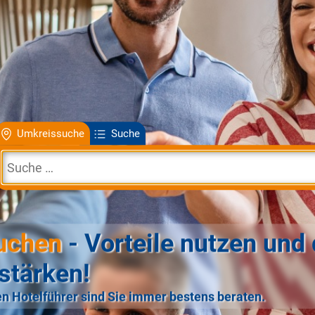
Umkreissuche
Suche
uchen
- Vorteile nutzen und 
stärken!
n Hotelführer sind Sie immer bestens beraten.