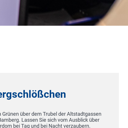
Burghotel Staufeneck