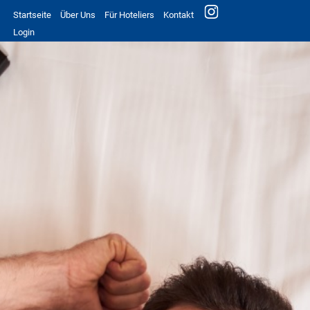
Startseite
Über Uns
Für Hoteliers
Kontakt
Login