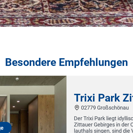
Besondere Empfehlungen
Trixi Park Zittauer Gebirge
02779 Großschönau
er Trixi Park liegt idyllisch ruhig, direkt am Waldesrand z
ittauer Gebirges in der Oberlausitz in Sachsen. Die einzige
authals singen, sind die Vögel. Abends stimmen die Grille