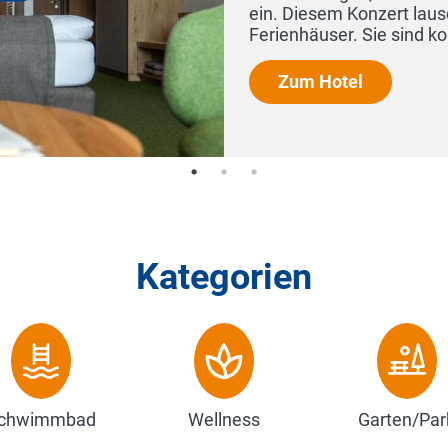
in. Diesem Konzert lauschen die Bewohner unserer 96 
erienhäuser. Sie sind ko...
Zum Hotel
Kategorien
chwimmbad
Wellness
Garten/Par