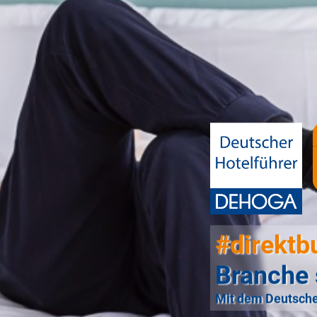
#direktb
Branche 
Mit dem Deutsche