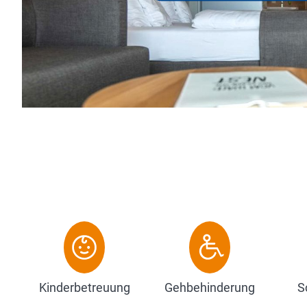
e
F
Kinderbetreuung
Gehbehinderung
S