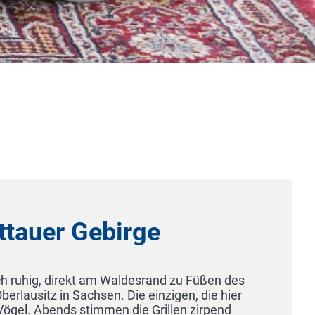
u Füßen des
n, die hier
Elbe Reso
n zirpend