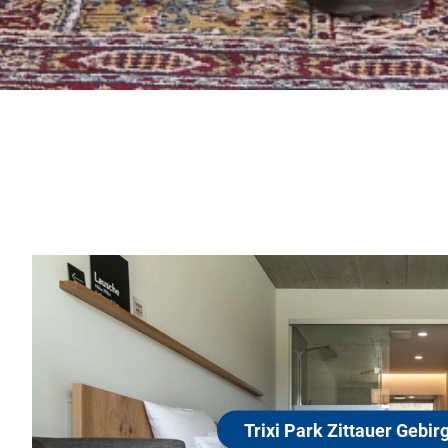
D
Z
ixi Park Zittauer Gebirge
l