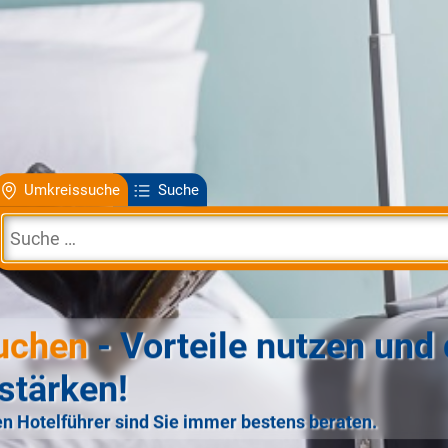
Umkreissuche
Suche
uchen
- Vorteile nutzen und 
stärken!
n Hotelführer sind Sie immer bestens beraten.