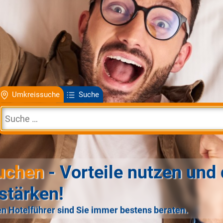
Umkreissuche
Suche
uchen
- Vorteile nutzen und 
stärken!
n Hotelführer sind Sie immer bestens beraten.