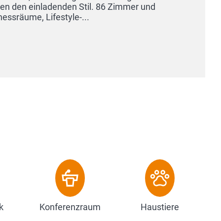
Ernährungskompetenz mit Lang
kombiniert mit edler und doch
Zum Hotel
k
Konferenzraum
Haustiere