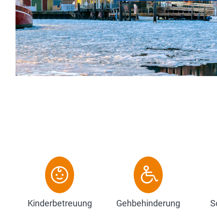
rägen den einladenden Stil. 86 Zimmer und
Fitnessräume, Lifestyle-...
Kinderbetreuung
Gehbehinderung
S