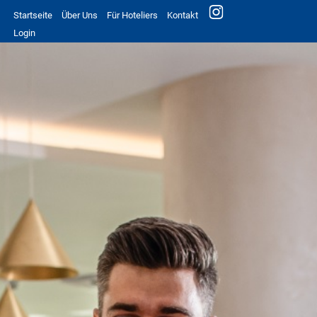
Startseite
Über Uns
Für Hoteliers
Kontakt
Login