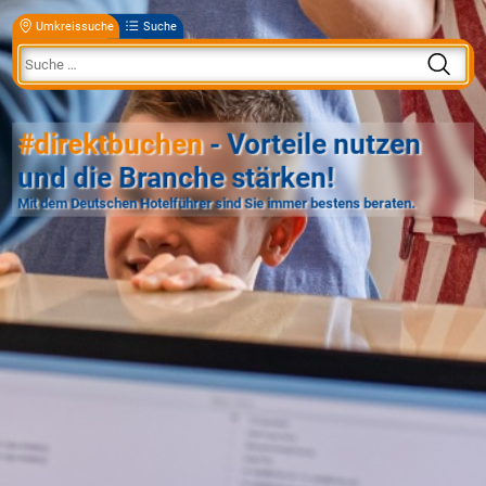
Umkreissuche
Suche
#direktbuchen
- Vorteile nutzen
und die Branche stärken!
Mit dem Deutschen Hotelführer sind Sie immer bestens beraten.