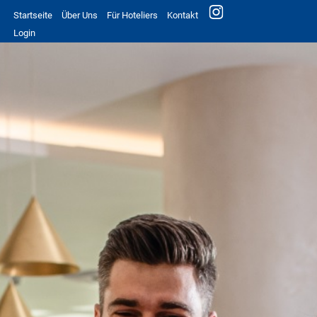
Startseite
Über Uns
Für Hoteliers
Kontakt
Login