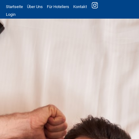
Startseite
Über Uns
Für Hoteliers
Kontakt
Login