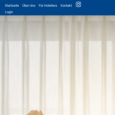
Startseite
Über Uns
Für Hoteliers
Kontakt
Login