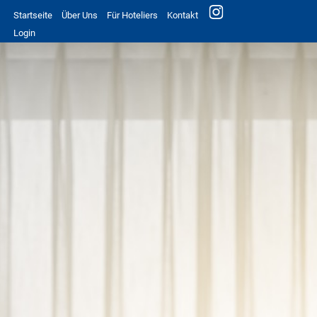
Startseite
Über Uns
Für Hoteliers
Kontakt
Login