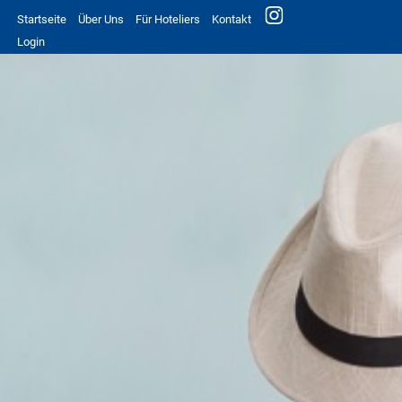
Startseite
Über Uns
Für Hoteliers
Kontakt
Login