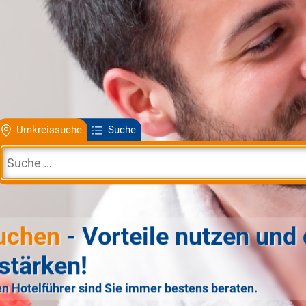
Umkreissuche
Suche
uchen
- Vorteile nutzen und 
stärken!
n Hotelführer sind Sie immer bestens beraten.