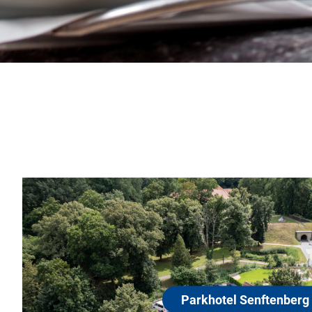
Parkhotel Senft
01968 Senftenberg
Willkommen im Parkhotel Senften
Sie unser Parkhotel direkt am E
in Senftenberg. Mit seinen gewu