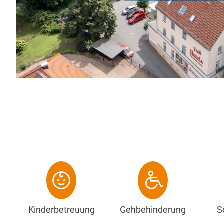
und farbenprächtig blühende Rh
historischen Schlossanlage, bietet
Zum Hotel
Kinderbetreuung
Gehbehinderung
S