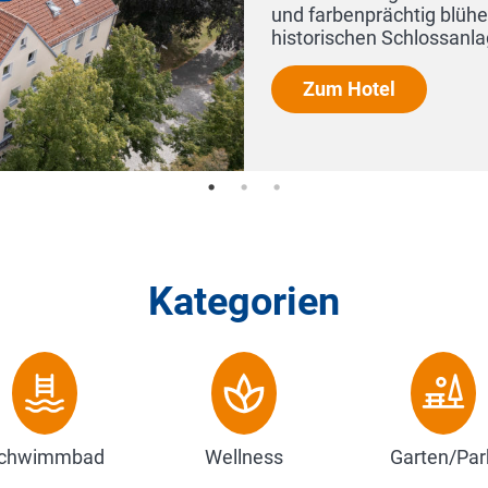
ododendronbüsche unterhalb der
 Ihnen d...
Kategorien
chwimmbad
Wellness
Garten/Par