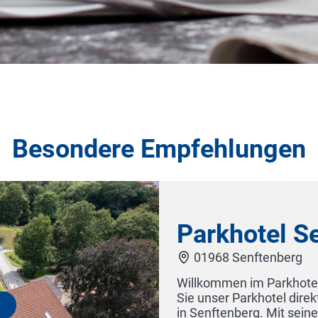
Besondere Empfehlungen
enberg
berg Wie der Name verrät, finden
ingang zum wunderschönen Stadtpark
ndenen Wegen durch herrliches Grün