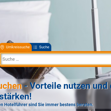
Umkreissuche
Suche
uchen
- Vorteile nutzen und 
stärken!
n Hotelführer sind Sie immer bestens beraten.