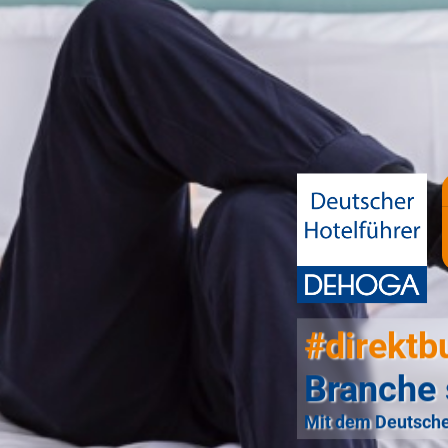
#direktb
Branche 
Mit dem Deutsche