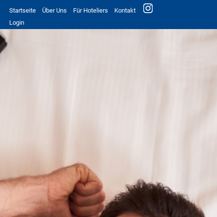
Startseite
Über Uns
Für Hoteliers
Kontakt
Login