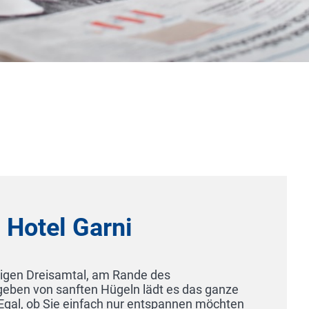
hôtel villa raab
36304 Alsfeld
Das hôtel villa raab in Alsfeld verfüg
eine Gemeinschaftslounge und einen
Terrasse, kostenfreies WLAN und kos