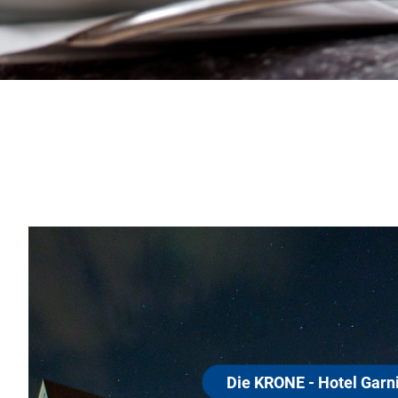
otel Garni
en Dreisamtal, am Rande des
 von sanften Hügeln lädt es das ganze
l, ob Sie einfach nur entspannen möchten