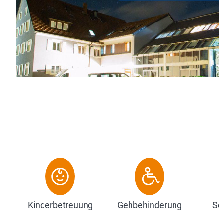
itangebot, das Ihnen hier direkt vor den
ng steht, nutzen m...
Kinderbetreuung
Gehbehinderung
S