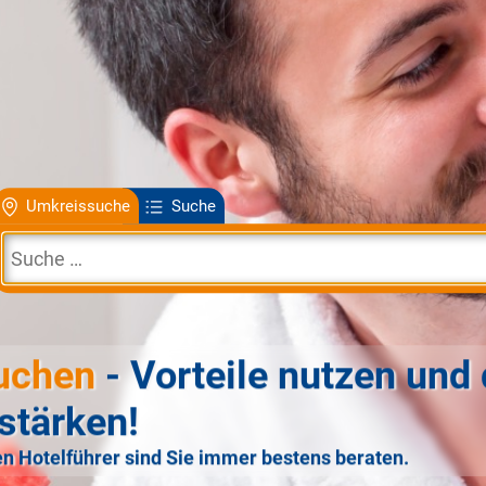
Umkreissuche
Suche
uchen
- Vorteile nutzen und 
stärken!
n Hotelführer sind Sie immer bestens beraten.