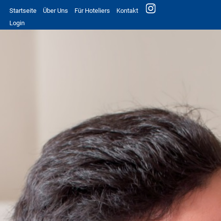
Startseite
Über Uns
Für Hoteliers
Kontakt
Login