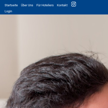
Startseite
Über Uns
Für Hoteliers
Kontakt
Login