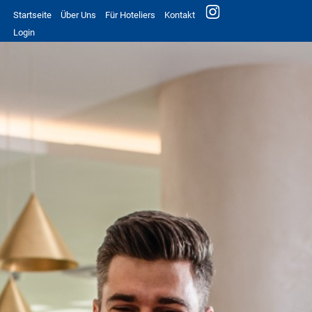
Startseite
Über Uns
Für Hoteliers
Kontakt
Login