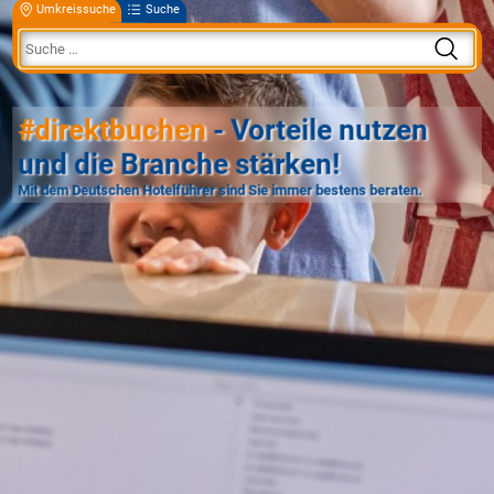
Umkreissuche
Suche
#direktbuchen
- Vorteile nutzen
und die Branche stärken!
Mit dem Deutschen Hotelführer sind Sie immer bestens beraten.