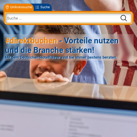
Umkreissuche
Suche
#direktbuchen
- Vorteile nutzen
und die Branche stärken!
Mit dem Deutschen Hotelführer sind Sie immer bestens beraten.