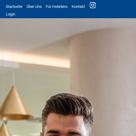
Startseite
Über Uns
Für Hoteliers
Kontakt
Login