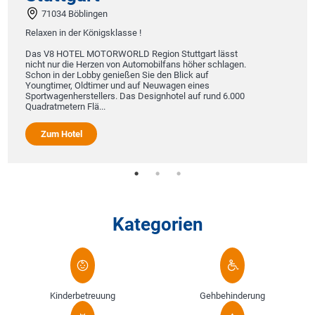
Baum
34 Böblingen
23758
 in der Königsklasse !
Übernachte
 HOTEL MOTORWORLD Region Stuttgart lässt
Natur der 
nur die Herzen von Automobilfans höher schlagen.
Baumhausho
in der Lobby genießen Sie den Blick auf
Rückzugsor
imer, Oldtimer und auf Neuwagen eines
Design und
agenherstellers. Das Designhotel auf rund 6.000
gestaltete
tmetern Flä...
Zum Ho
m Hotel
Kategorien
Kinderbetreuung
Gehbehinderung