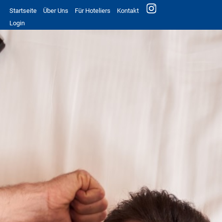
Startseite
Über Uns
Für Hoteliers
Kontakt
Login