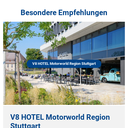
Besondere Empfehlungen
Ostsee Ba
V8 HOTEL Motorworld Region Stuttgart
Osts
 HOTEL Motorworld Region
Über
ttgart